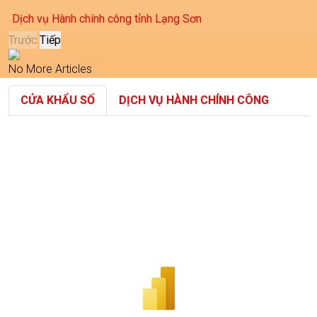
Dịch vụ Hành chính công tỉnh Lạng Sơn
Trước
Tiếp
No More Articles
CỬA KHẨU SỐ
DỊCH VỤ HÀNH CHÍNH CÔNG