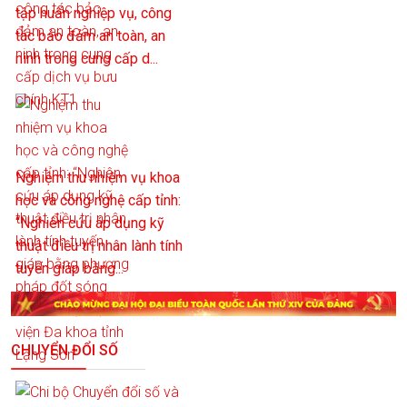
tập huấn nghiệp vụ, công
tác bảo đảm an toàn, an
ninh trong cung cấp d...
Nghiệm thu nhiệm vụ khoa
học và công nghệ cấp tỉnh:
“Nghiên cứu áp dụng kỹ
thuật điều trị nhân lành tính
tuyến giáp bằng...
CHUYỂN ĐỔI SỐ