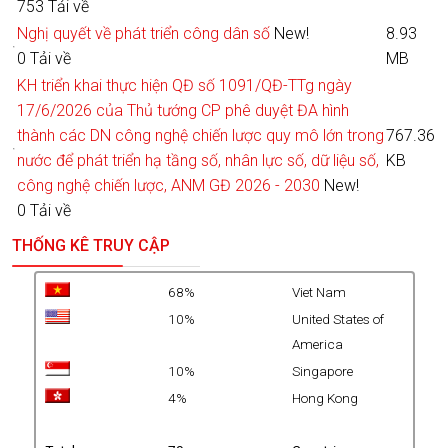
753 Tải về
Nghị quyết về phát triển công dân số
New!
8.93
0 Tải về
MB
KH triển khai thực hiện QĐ số 1091/QĐ-TTg ngày
17/6/2026 của Thủ tướng CP phê duyệt ĐA hình
thành các DN công nghệ chiến lược quy mô lớn trong
767.36
nước để phát triển hạ tầng số, nhân lực số, dữ liệu số,
KB
công nghệ chiến lược, ANM GĐ 2026 - 2030
New!
0 Tải về
THỐNG KÊ TRUY CẬP
68%
Viet Nam
10%
United States of
America
10%
Singapore
4%
Hong Kong